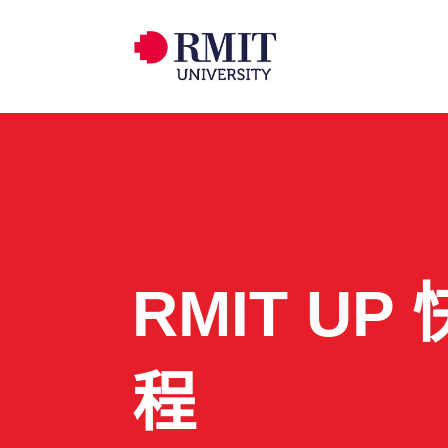
RMIT UP
程